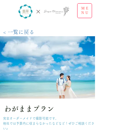
ME
NU
< 一覧に戻る
わがままプラン
完全オーダーメイドで撮影可能です。
他社では予算内に収まらなかったなどなど！ぜひご相談くださ
い♪