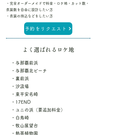
・完全オーダーメイドで料金・ロケ地・カット数・
衣装数を自由に設計したい方
・衣装の持込などをしたい方
予約をリクエスト
よく選ばれるロケ地
・与那覇前浜
・与那覇北ビーチ
・裏前浜
・汐汲場
・東平安名崎
・17END
・ユニの浜（要追加料金）
・白鳥崎
・牧山展望台
・熱帯植物園