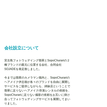
会社設立について
宮古島フォトウェデイング翡翠とSopoChurariの２
種ブランドの親元に位置する会社、合同会社
SOJADEを発足致しました。
今までは翡翠のカメラマン堀内と、SopoChurariの
ヘアメイク伊志嶺が各々のブランドを自由に展開し
サービスをご提供しながらも、姉妹店ということで
翡翠に足りないヘアメイク/衣装レンタルの依頼を、
SopoChurariに足りない撮影の依頼をお互いに掛け
合ってフォトウェディングサービスを展開してまい
りました。