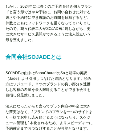
しかし、2024年には多くのご予約を頂き個人ブラン
ドと言う形ではやや手狭に、お問い合わせに対する
速さや予約時に空き確認のお時間を頂戴するなど、
件数とともにフットワークも重くなってまいりまし
たので、我々代表二人がSOJADEに属しながら、更
に大きなサービス展開ができるように法人設立いう
形を整えました。
合同会社SOJADEとは
SOJADEの由来はSopoChurariのSoと翡翠の英訳
（Jade）より引用しつなげた造語となります。読み
方はソジェード。２つのブランドの良い部分を連携
しお客様の希望を最大限叶えることができる会社を
目指し発足致しました。
法人になったからと言ってプラン内容や料金に大き
な変更はなく、2ブランドのプランを一つのサイトよ
り一括でお申し込み頂けるようになったり、スケジ
ュール管理も1本化されるため、よりスピーディーに
予約確定までおつなげすることが可能となります。