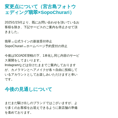
変更点について（宮古島フォトウ
ェディング翡翠×SopoChurari）
2025/1/15付より、既にお問い合わせを頂いているお
客様を除き、下記サービスのご案内を停止させて頂
きました。
翡翠→公式ラインの新規受付停止
SopoChurari→ホームページ予約受付の停止
今後はSOJADE管轄の下、1本化し同じ内容のサービ
ス展開をしてまいります。
Instagramなどは分けたままでご案内しております
が、カメラマンとヘアメイクが各々自由に投稿して
いるアカウントとしてお楽しみいただけますと幸い
です。
今後の見通しについて
まだまだ駆け出しのブランドではございますが、よ
り多くのお客様をお迎えできるように新店舗の準備
を進めております。