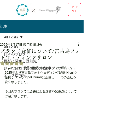
ME
NU
記事
All Posts
2025年1月17日
読了時間: 2分
All Posts
ブランド合併について/宮古島フォ
日々のブログ
トウェディングサロン
撮影に関する豆知識
5つ星のうちNaNと評価されています。
頂いた口コミに感謝のお返事ブログ
こんにちは！翡翠の代表兼カメラマンの堀内です。
2025年より宮古島フォトウェディング翡翠-Hisui‐と
オトクな情報
提携サロンのSopoChurariは合併し、一つの会社を
設立致しました。
今回のブログでは合併による影響や変更点について
ご紹介致します。