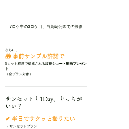
7ロケ中の3ロケ目、白鳥崎公園での撮影
さらに、
🎁 事前サンプル許諾で
5カット程度で構成される
縦長ショート動画プレゼン
ト
（全プラン対象）
サンセットと1Day、どっちが
いい？
✔ 半日でサクッと撮りたい
→ サンセットプラン