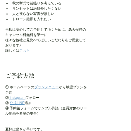
秋の挙式で前撮りを考えている
サンセットは絶対外したくない
人と被らない写真がほしい
ドローン撮影も入れたい
当店は安心してご予約して頂くために、悪天候時の
キャンセル料無料を第一に
様々な他社と見比べてほしいこだわりをご用意して
おります♪
詳しくは
こちら
ご予約方法
① ホームページの
プランメニュー
から希望プランを
予約
②
 Instagram
フォロー
③ 
公式LINE
追加
④ 予約後フォームでサンプル許諾（全員対象のリー
ル動画を希望の場合）
夏枠は動きが早いです。