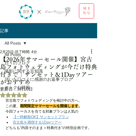
ME
NU
記事
All Posts
2月25日
読了時間: 4分
All Posts
【2026年サマーセール開催】宮古
日々のブログ
島フォトウェディングが今だけ特典
撮影に関する豆知識
付きで｜サンセット＆1Dayツアー
頂いた口コミに感謝のお返事ブログ
がおすすめ
オトクな情報
更新日：
3月10日
5つ星のうちNaNと評価されています。
宮古島でフォトウェディングを検討中の方へ。
この夏、
期間限定サマーセールを開催します
。
今回フォーカスを当てる対象プランは人気の
【一時解散OK】サンセットプラン
宮古島を満喫する1Dayツアー
どちらも“内容そのまま＋特典付き”の特別企画です。