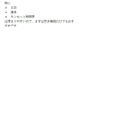
特に
土日
連休
サンセット時間帯
は埋まりやすいので、まずは空き確認だけでもおす
すめです。
宮古島フォトウェディングを後悔
なく
一生に一度の撮影。
「やっぱりサンセット入れればよかった」「1Dayに
すればよかった」
この声、本当に多いです。
だからこそ今年の夏は、
サンセットと1Day
を強くお
すすめしています。
皆様にお会いできることスタッフ一同、心よりお待
ちしております＾＾
宮古島フォトウェディングには
魅力たっぷりの撮影が満載！
宮古島でサンセット撮影をするなら▶
宮古島の記念に琉装で前撮りを▶