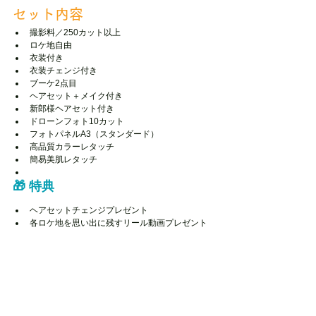
セット内容
撮影料／250カット以上
ロケ地自由
衣装付き
衣装チェンジ付き
ブーケ2点目
ヘアセット＋メイク付き
新郎様ヘアセット付き
ドローンフォト10カット
フォトパネルA3（スタンダード）
高品質カラーレタッチ
簡易美肌レタッチ
🎁 特典
ヘアセットチェンジプレゼント
各ロケ地を思い出に残すリール動画プレゼント