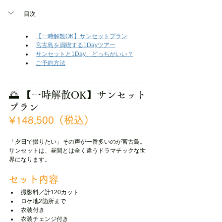
目次
【一時解散OK】サンセットプラン
宮古島を満喫する1Dayツアー
サンセットと1Day、どっちがいい？
ご予約方法
🌅 【一時解散OK】サンセット
プラン
¥148,500（税込）
「夕日で撮りたい」その声が一番多いのが宮古島。
サンセットは、昼間とは全く違うドラマチックな世
界になります。
セット内容
撮影料／計120カット
ロケ地2箇所まで
衣装付き
衣装チェンジ付き