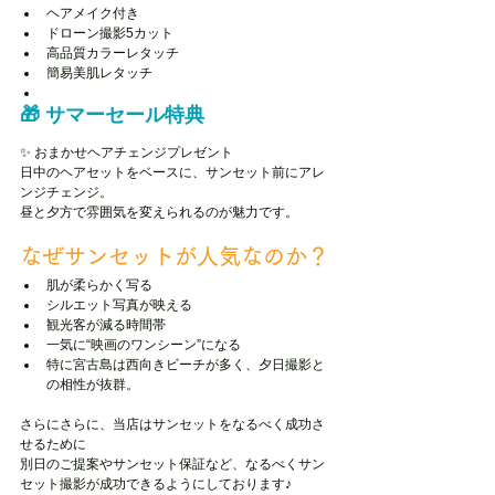
ヘアメイク付き
ドローン撮影5カット
高品質カラーレタッチ
簡易美肌レタッチ
🎁 サマーセール特典
✨ おまかせヘアチェンジプレゼント
日中のヘアセットをベースに、サンセット前にアレ
ンジチェンジ。
昼と夕方で雰囲気を変えられるのが魅力です。
なぜサンセットが人気なのか？
肌が柔らかく写る
シルエット写真が映える
観光客が減る時間帯
一気に“映画のワンシーン”になる
特に宮古島は西向きビーチが多く、夕日撮影と
の相性が抜群。
さらにさらに、当店はサンセットをなるべく成功さ
せるために
別日のご提案やサンセット保証など、なるべくサン
セット撮影が成功できるようにしております♪